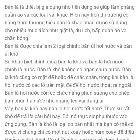
Bàn là là thiết bị gia dụng nhỏ tiện dụng sẽ giúp làm phẳng
quần áo và các loại vải khác. Hiện nay trên thị trường có
hàng trăm thương hiệu bàn là khác nhau được sử dụng
cho nhiều mục đích như giặt là, du lịch, hấp quần áo và
chần bông.
Bàn là được chia làm 2 loại chính: bàn ủi hơi nước và bàn
ủi khô
Sự khác biệt chính giữa bàn là khô và bàn là hơi nước
chính là nước. Bàn là khô không có ngăn chứa nước. Bàn
là khô cũng có mặt đế hoặc đế chắc chắn, trong khi bàn là
hơi nước có các lỗ trên mặt đế để hơi nước thoát ra ngoài.
Bàn là hơi nước còn có chức năng phun sương cho phép
bạn phun tia nước nhẹ nhàng lên vải đang ủi.
Vậy, bàn là khô hay bàn là hơi nước tốt hơn? Thực sự rất
khó để trả lời câu hỏi này. Bởi nó thực sự phụ thuộc vào
ứng dụng. Bàn là khô là loại cơ bản nhất mà bạn có thể có
được vì chúng chỉ có một nút xoay hoặc núm xoay để điều
khiển cài đặt nhiệt. Có những lúc bạn nên sử dụng bàn là