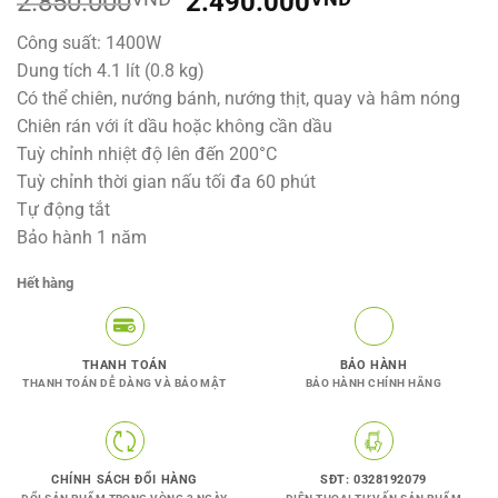
Giá
Giá
2.850.000
2.490.000
đánh giá
gốc
hiện
Công suất: 1400W
là:
tại
Dung tích 4.1 lít (0.8 kg)
2.850.000VNĐ.
là:
Có thể chiên, nướng bánh, nướng thịt, quay và hâm nóng
2.490.000V
Chiên rán với ít dầu hoặc không cần dầu
Tuỳ chỉnh nhiệt độ lên đến 200°C
Tuỳ chỉnh thời gian nấu tối đa 60 phút
Tự động tắt
Bảo hành 1 năm
Hết hàng
THANH TOÁN
BẢO HÀNH
THANH TOÁN DỄ DÀNG VÀ BẢO MẬT
BẢO HÀNH CHÍNH HÃNG
CHÍNH SÁCH ĐỔI HÀNG
SĐT: 0328192079