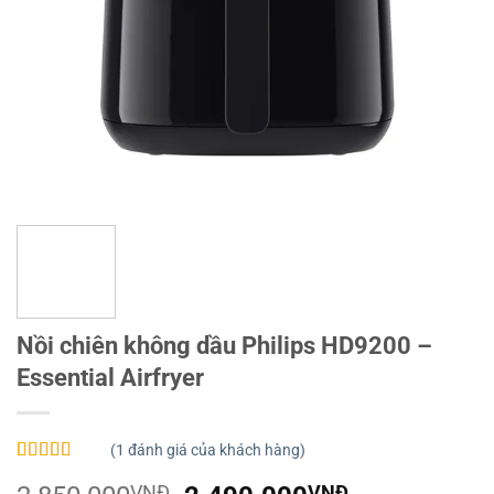
Nồi chiên không dầu Philips HD9200 –
Essential Airfryer
(
1
đánh giá của khách hàng)
5.00
1
trên 5
VNĐ
VNĐ
dựa trên