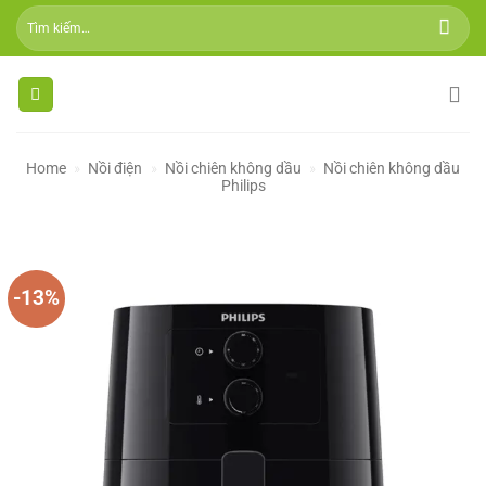
Skip
Tìm
to
kiếm:
content
Home
»
Nồi điện
»
Nồi chiên không dầu
»
Nồi chiên không dầu
Philips
-13%