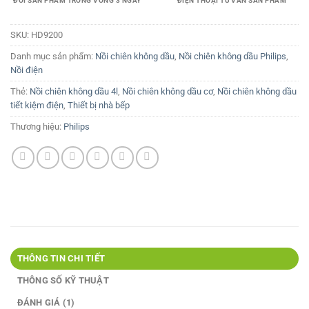
ĐỔI SẢN PHẨM TRONG VÒNG 3 NGÀY
ĐIỆN THOẠI TƯ VẤN SẢN PHẨM
SKU:
HD9200
Danh mục sản phẩm:
Nồi chiên không dầu
,
Nồi chiên không dầu Philips
,
Nồi điện
Thẻ:
Nồi chiên không dầu 4l
,
Nồi chiên không dầu cơ
,
Nồi chiên không dầu
tiết kiệm điện
,
Thiết bị nhà bếp
Thương hiệu:
Philips
THÔNG TIN CHI TIẾT
THÔNG SỐ KỸ THUẬT
ĐÁNH GIÁ (1)