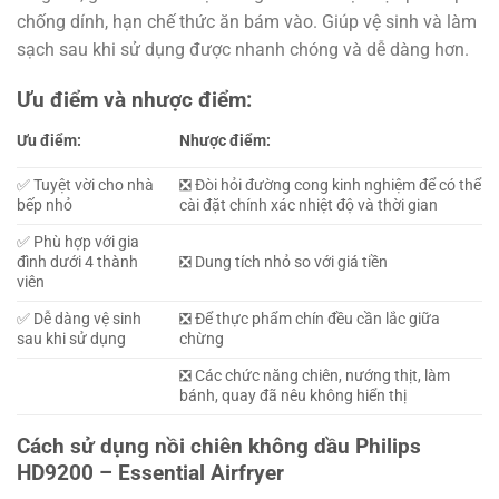
chống dính, hạn chế thức ăn bám vào. Giúp vệ sinh và làm
sạch sau khi sử dụng được nhanh chóng và dễ dàng hơn.
Ưu điểm và nhược điểm:
Ưu điểm:
Nhược điểm:
✅ Tuyệt vời cho nhà
❎ Đòi hỏi đường cong kinh nghiệm để có thể
bếp nhỏ
cài đặt chính xác nhiệt độ và thời gian
✅ Phù hợp với gia
đình dưới 4 thành
❎ Dung tích nhỏ so với giá tiền
viên
✅ Dễ dàng vệ sinh
❎ Để thực phẩm chín đều cần lắc giữa
sau khi sử dụng
chừng
❎ Các chức năng chiên, nướng thịt, làm
bánh, quay đã nêu không hiển thị
Cách sử dụng nồi chiên không dầu Philips
HD9200 – Essential Airfryer