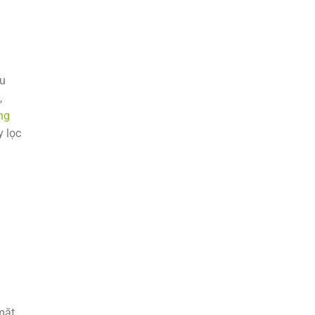
ệu
,
ng
 lọc
mặt