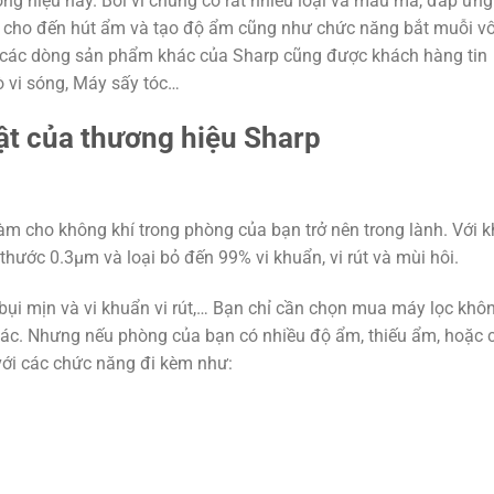
ơng hiệu này. Bởi vì chúng có rất nhiều loại và mẫu mã, đáp ứn
í cho đến hút ẩm và tạo độ ẩm cũng như chức năng bắt muỗi v
í, các dòng sản phẩm khác của Sharp cũng được khách hàng tin
ò vi sóng, Máy sấy tóc…
ật của thương hiệu Sharp
ợ làm cho không khí trong phòng của bạn trở nên trong lành. Với 
thước 0.3µm và loại bỏ đến 99% vi khuẩn, vi rút và mùi hôi.
bụi mịn và vi khuẩn vi rút,… Bạn chỉ cần chọn mua máy lọc khô
ác. Nhưng nếu phòng của bạn có nhiều độ ẩm, thiếu ẩm, hoặc 
với các chức năng đi kèm như: