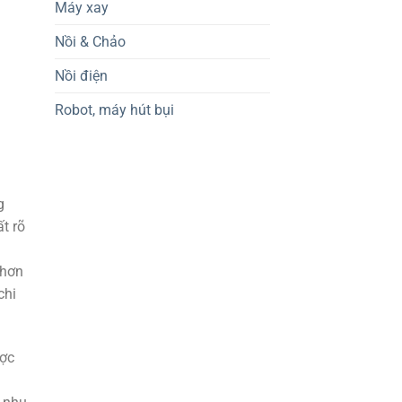
Máy xay
Nồi & Chảo
Nồi điện
Robot, máy hút bụi
g
t rõ
 hơn
chi
ược