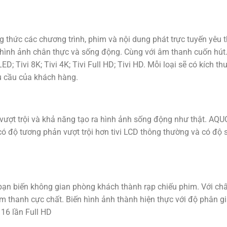
ng thức các chương trình, phim và nội dung phát trực tuyến yêu t
hình ảnh chân thực và sống động. Cùng với âm thanh cuốn hút
ED; Tivi 8K; Tivi 4K; Tivi Full HD; Tivi HD. Mỗi loại sẽ có kích th
 cầu của khách hàng.
 vượt trội và khả năng tạo ra hình ảnh sống động như thật. AQ
i có độ tương phản vượt trội hơn tivi LCD thông thường và có độ
p bạn biến không gian phòng khách thành rạp chiếu phim. Với chấ
 thanh cực chất. Biến hình ảnh thành hiện thực với độ phân gi
16 lần Full HD