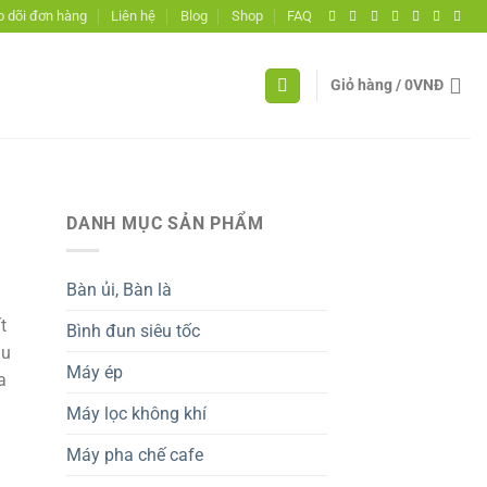
 dõi đơn hàng
Liên hệ
Blog
Shop
FAQ
Giỏ hàng /
0
VNĐ
DANH MỤC SẢN PHẨM
Bàn ủi, Bàn là
t
Bình đun siêu tốc
ầu
Máy ép
a
Máy lọc không khí
Máy pha chế cafe