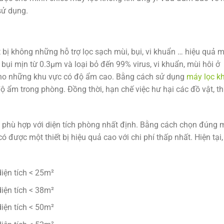
sử dụng.
 bị không những hỗ trợ lọc sạch mùi, bụi, vi khuẩn … hiệu quả 
ụi mịn từ 0.3µm và loại bỏ đến 99% virus, vi khuẩn, mùi hôi ở
p cho những khu vực có độ ẩm cao. Bằng cách sử dụng
máy lọc k
ộ ẩm trong phòng. Đồng thời, hạn chế việc hư hại các đồ vật, th
 phù hợp với diện tích phòng nhất định. Bằng cách chọn đúng 
ó được một thiết bị hiệu quả cao với chi phí thấp nhất. Hiện tại,
iện tích < 25m²
iện tích < 38m²
iện tích < 50m²