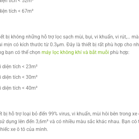
iện tích < 52m²
iện tích < 67m²
ết bị không những hỗ trợ lọc sạch mùi, bụi, vi khuẩn, vi rút,… m
 mịn có kích thước từ 0.3µm. Đây là thiết bị rất phù hợp cho n
òng bạn có thể chọn
máy lọc không khí và bắt muỗi
phù hợp:
 diện tích < 23m²
 diện tích < 30m²
 diện tích < 40m²
 bị hỗ trợ loại bỏ đến 99% virus, vi khuẩn, mùi hôi bên trong xe 
ch sử dụng lên đến 3,6m³ và có nhiều màu sắc khác nhau. Bạn có 
iếc xe ô tô của mình.