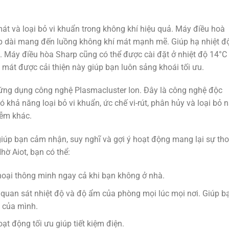
mát và loại bỏ vi khuẩn trong không khí hiệu quả. Máy điều hoà
ép dài mang đến luồng không khí mát mạnh mẽ. Giúp hạ nhiệt đ
. Máy điều hòa Sharp cũng có thể được cài đặt ở nhiệt độ 14°C
mát được cải thiện này giúp bạn luôn sảng khoái tối ưu.
ứng dụng công nghệ Plasmacluster Ion. Đây là công nghệ độc
khả năng loại bỏ vi khuẩn, ức chế vi-rút, phân hủy và loại bỏ
iễm khác.
giúp bạn cảm nhận, suy nghĩ và gợi ý hoạt động mang lại sự tho
hờ Aiot, bạn có thể:
hoại thông minh ngay cả khi bạn không ở nhà.
 quan sát nhiệt độ và độ ẩm của phòng mọi lúc mọi nơi. Giúp b
g của mình.
ạt động tối ưu giúp tiết kiệm điện.