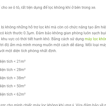
ho xe ô tô, rất tiện dụng để lọc không khí ở bên trong xe.
t bị không những hỗ trợ lọc khí mà còn có chức năng tạo ẩm hi
 có kích thước 0.3µm. Đảm bảo không gian phòng luôn sạch bụi
g khu vực có thời tiết hanh khô. Bằng cách sử dụng
máy lọc khô
y trì độ ẩm mà mình mong muốn một cách dễ dàng. Mỗi loại máy
với một diện tích phòng nhất định.
iện tích < 21m²
iện tích < 28m²
iện tích < 38m²
iện tích < 50m²
iện tích < 62m²
được cho mình chiếc máy lọc không khí ưng ý. Vừa đảm bảo về 