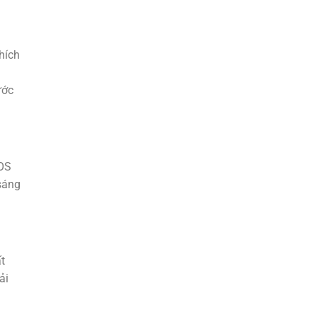
hích
.
ước
UOS
 sáng
t
ải