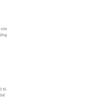
à còn
hững
ô tô.
thể