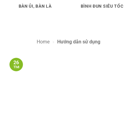
BÀN ỦI, BÀN LÀ
BÌNH ĐUN SIÊU TỐC
Home
»
Hướng dẫn sử dụng
26
Th8