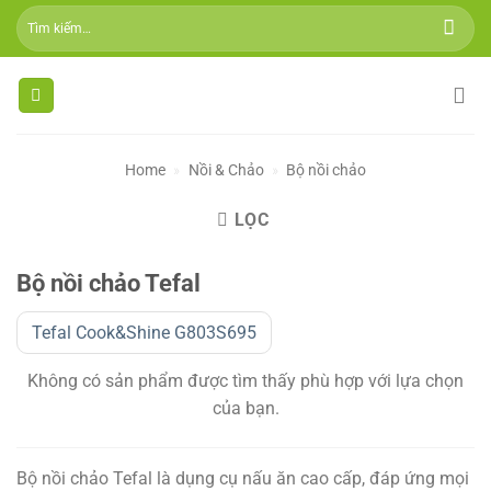
Skip
Tìm
to
kiếm:
content
Home
»
Nồi & Chảo
»
Bộ nồi chảo
LỌC
Bộ nồi chảo Tefal
Tefal Cook&Shine G803S695
Không có sản phẩm được tìm thấy phù hợp với lựa chọn
của bạn.
Bộ nồi chảo Tefal là dụng cụ nấu ăn cao cấp, đáp ứng mọi