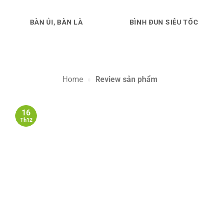
BÀN ỦI, BÀN LÀ
BÌNH ĐUN SIÊU TỐC
Home
»
Review sản phẩm
16
Th12