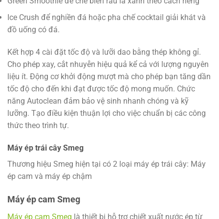
Green Smoothie để chế biến rau lá xanh theo cách riêng
Ice Crush để nghiền đá hoặc pha chế cocktail giải khát và
đồ uống có đá.
Kết hợp 4 cài đặt tốc độ và lưỡi dao bằng thép không gỉ.
Cho phép xay, cắt nhuyễn hiệu quả kể cả với lượng nguyên
liệu ít. Động cơ khởi động mượt mà cho phép bạn tăng dần
tốc độ cho đến khi đạt được tốc độ mong muốn. Chức
năng Autoclean đảm bảo vệ sinh nhanh chóng và kỹ
lưỡng. Tạo điều kiện thuận lợi cho việc chuẩn bị các công
thức theo trình tự.
Máy ép trái cây Smeg
Thương hiệu Smeg hiện tại có 2 loại máy ép trái cây: Máy
ép cam và máy ép chậm
Máy ép cam Smeg
Máy ép cam Smeg
là thiết bị hỗ trợ chiết xuất nước ép từ