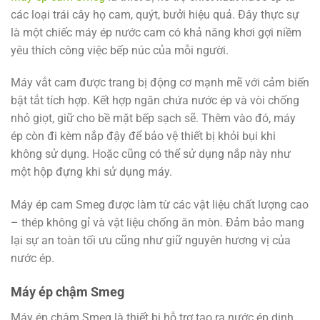
các loại trái cây họ cam, quýt, bưởi hiệu quả. Đây thực sự
là một chiếc máy ép nước cam có khả năng khơi gợi niềm
yêu thích công việc bếp núc của mỗi người.
Máy vắt cam được trang bị động cơ mạnh mẽ với cảm biến
bật tắt tích hợp. Kết hợp ngăn chứa nước ép và vòi chống
nhỏ giọt, giữ cho bề mặt bếp sạch sẽ. Thêm vào đó, máy
ép còn đi kèm nắp đậy để bảo vệ thiết bị khỏi bụi khi
không sử dụng. Hoặc cũng có thể sử dụng nắp này như
một hộp đựng khi sử dụng máy.
Máy ép cam Smeg được làm từ các vật liệu chất lượng cao
– thép không gỉ và vật liệu chống ăn mòn. Đảm bảo mang
lại sự an toàn tối ưu cũng như giữ nguyên hương vị của
nước ép.
Máy ép chậm Smeg
Máy ép chậm Smeg là thiết bị hỗ trợ tạo ra nước ép dinh