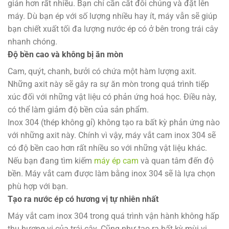
giản hơn rất nhiều. Bạn chỉ cần cắt đôi chúng và đặt lên
máy. Dù bạn ép với số lượng nhiều hay ít, máy vẫn sẽ giúp
bạn chiết xuất tối đa lượng nước ép có ở bên trong trái cây
nhanh chóng.
Độ bền cao và không bị ăn mòn
Cam, quýt, chanh, bưởi có chứa một hàm lượng axit.
Những axit này sẽ gây ra sự ăn mòn trong quá trình tiếp
xúc đối với những vật liệu có phản ứng hoá học. Điều này,
có thể làm giảm độ bền của sản phẩm.
Inox 304 (thép không gỉ) không tạo ra bất kỳ phản ứng nào
với những axit này. Chính vì vậy, máy vắt cam inox 304 sẽ
có độ bền cao hơn rất nhiều so với những vật liệu khác.
Nếu bạn đang tìm kiếm
máy ép cam
và quan tâm đến độ
bền. Máy vắt cam được làm bằng inox 304 sẽ là lựa chọn
phù hợp với bạn.
Tạo ra nước ép có hương vị tự nhiên nhất
Máy vắt cam inox 304 trong quá trình vận hành không hấp
thụ hương vị của trái cây. Cũng như tạo ra bất kỳ mùi vị