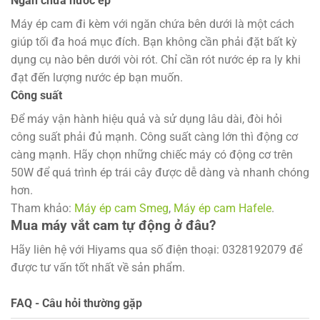
Ngăn chứa nước ép
Máy ép cam đi kèm với ngăn chứa bên dưới là một cách
giúp tối đa hoá mục đích. Bạn không cần phải đặt bất kỳ
dụng cụ nào bên dưới vòi rót. Chỉ cần rót nước ép ra ly khi
đạt đến lượng nước ép bạn muốn.
Công suất
Để máy vận hành hiệu quả và sử dụng lâu dài, đòi hỏi
công suất phải đủ mạnh. Công suất càng lớn thì động cơ
càng mạnh. Hãy chọn những chiếc máy có động cơ trên
50W để quá trình ép trái cây được dễ dàng và nhanh chóng
hơn.
Tham khảo:
Máy ép cam Smeg
,
Máy ép cam Hafele
.
Mua máy vắt cam tự động ở đâu?
Hãy liên hệ với Hiyams qua số điện thoại: 0328192079 để
được tư vấn tốt nhất về sản phẩm.
FAQ - Câu hỏi thường gặp