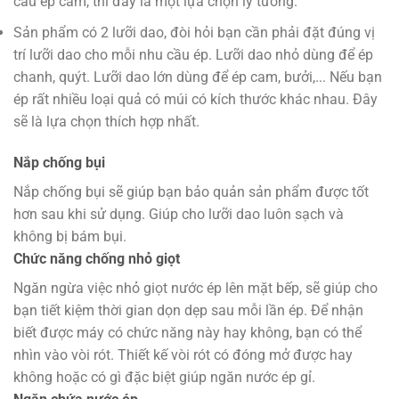
cầu ép cam, thì đây là một lựa chọn lý tưởng.
Sản phẩm có 2 lưỡi dao, đòi hỏi bạn cần phải đặt đúng vị
trí lưỡi dao cho mỗi nhu cầu ép. Lưỡi dao nhỏ dùng để ép
chanh, quýt. Lưỡi dao lớn dùng để ép cam, bưởi,... Nếu bạn
ép rất nhiều loại quả có múi có kích thước khác nhau. Đây
sẽ là lựa chọn thích hợp nhất.
Nắp chống bụi
Nắp chống bụi sẽ giúp bạn bảo quản sản phẩm được tốt
hơn sau khi sử dụng. Giúp cho lưỡi dao luôn sạch và
không bị bám bụi.
Chức năng chống nhỏ giọt
Ngăn ngừa việc nhỏ giọt nước ép lên mặt bếp, sẽ giúp cho
bạn tiết kiệm thời gian dọn dẹp sau mỗi lần ép. Để nhận
biết được máy có chức năng này hay không, bạn có thể
nhìn vào vòi rót. Thiết kế vòi rót có đóng mở được hay
không hoặc có gì đặc biệt giúp ngăn nước ép gỉ.