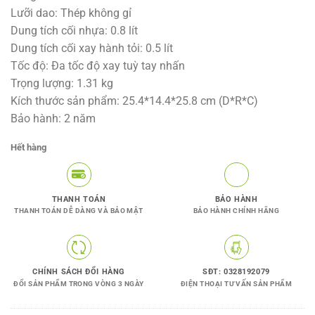
là:
tại
Lưỡi dao: Thép không gỉ
2.599.000VNĐ.
là:
Dung tích cối nhựa: 0.8 lít
1.450.000V
Dung tích cối xay hành tỏi: 0.5 lít
Tốc độ: Đa tốc độ xay tuỳ tay nhấn
Trọng lượng: 1.31 kg
Kích thước sản phẩm: 25.4*14.4*25.8 cm (D*R*C)
Bảo hành: 2 năm
Hết hàng
THANH TOÁN
BẢO HÀNH
THANH TOÁN DỄ DÀNG VÀ BẢO MẬT
BẢO HÀNH CHÍNH HÃNG
CHÍNH SÁCH ĐỔI HÀNG
SĐT: 0328192079
ĐỔI SẢN PHẨM TRONG VÒNG 3 NGÀY
ĐIỆN THOẠI TƯ VẤN SẢN PHẨM