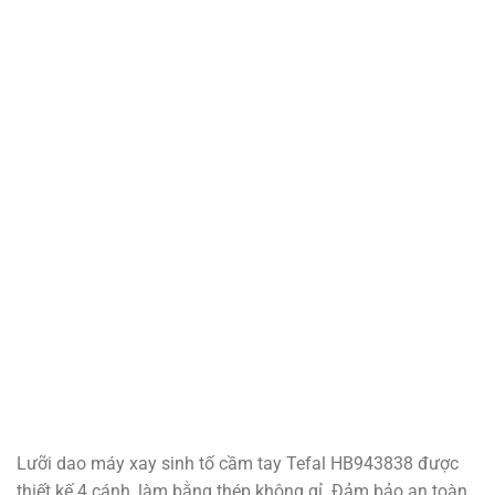
Lưỡi dao máy xay sinh tố cầm tay Tefal HB943838 được
thiết kế 4 cánh, làm bằng thép không gỉ. Đảm bảo an toàn