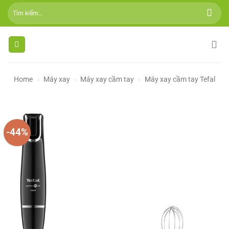
Skip
Tìm
to
kiếm:
content
Home
»
Máy xay
»
Máy xay cầm tay
»
Máy xay cầm tay Tefal
-44%