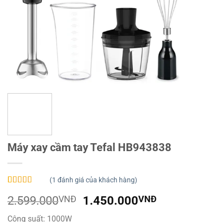
Máy xay cầm tay Tefal HB943838
(
1
đánh giá của khách hàng)
5.00
1
trên 5
Giá
Giá
2.599.000
VNĐ
1.450.000
VNĐ
dựa trên
đánh giá
gốc
hiện
Công suất: 1000W