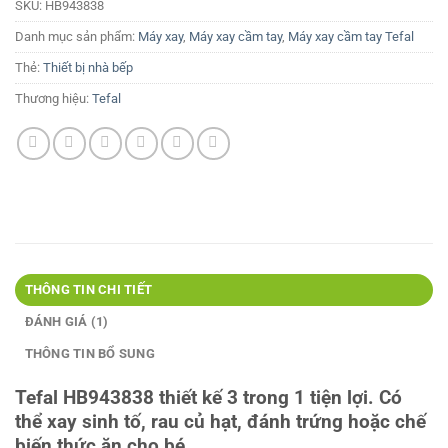
SKU:
HB943838
Danh mục sản phẩm:
Máy xay
,
Máy xay cầm tay
,
Máy xay cầm tay Tefal
Thẻ:
Thiết bị nhà bếp
Thương hiệu:
Tefal
THÔNG TIN CHI TIẾT
ĐÁNH GIÁ (1)
THÔNG TIN BỔ SUNG
Tefal HB943838 thiết kế 3 trong 1 tiện lợi. Có
thể xay sinh tố, rau củ hạt, đánh trứng hoặc chế
biến thức ăn cho bé