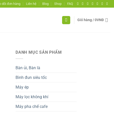
 dõi đơn hàng
Liên hệ
Blog
Shop
FAQ
Giỏ hàng /
0
VNĐ
DANH MỤC SẢN PHẨM
Bàn ủi, Bàn là
Bình đun siêu tốc
Máy ép
Máy lọc không khí
Máy pha chế cafe