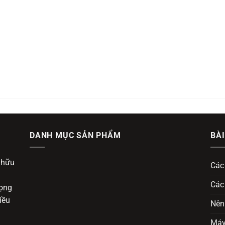
DANH MỤC SẢN PHẨM
BÀI
 hữu
Các
Các
vọng
iều
Nên
Máy 