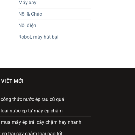
Máy xay
Nồi & Chảo
Nồi điện
Robot, máy hút bụi
 VIẾT MỚI
 công thức nước ép rau củ quả
 loại nước ép từ máy ép chậm
 mua máy ép trái cây chậm hay nhanh
ép trái cây chậm loại nào tốt