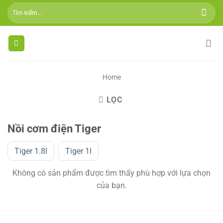
Skip
Tìm
to
kiếm:
content
Home
LỌC
Nồi cơm điện Tiger
Tiger 1.8l
Tiger 1l
Không có sản phẩm được tìm thấy phù hợp với lựa chọn
của bạn.