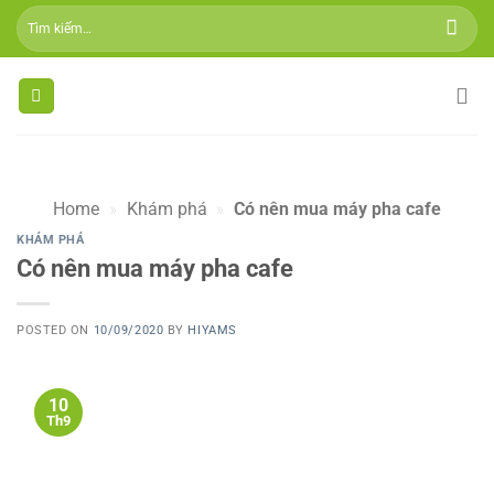
Skip
Tìm
to
kiếm:
content
Home
»
Khám phá
»
Có nên mua máy pha cafe
KHÁM PHÁ
Có nên mua máy pha cafe
POSTED ON
10/09/2020
BY
HIYAMS
10
Th9