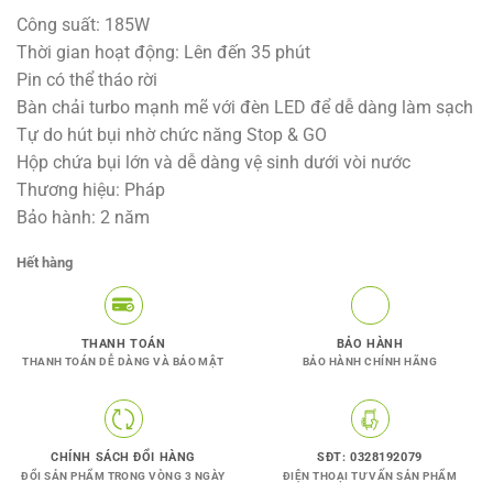
gốc
hiện
Công suất: 185W
là:
tại
Thời gian hoạt động: Lên đến 35 phút
5.900.000VNĐ.
là:
Pin có thể tháo rời
4.090.000V
Bàn chải turbo mạnh mẽ với đèn LED để dễ dàng làm sạch
Tự do hút bụi nhờ chức năng Stop & GO
Hộp chứa bụi lớn và dễ dàng vệ sinh dưới vòi nước
Thương hiệu: Pháp
Bảo hành: 2 năm
Hết hàng
THANH TOÁN
BẢO HÀNH
THANH TOÁN DỄ DÀNG VÀ BẢO MẬT
BẢO HÀNH CHÍNH HÃNG
CHÍNH SÁCH ĐỔI HÀNG
SĐT: 0328192079
ĐỔI SẢN PHẨM TRONG VÒNG 3 NGÀY
ĐIỆN THOẠI TƯ VẤN SẢN PHẨM