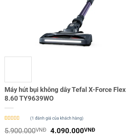
Máy hút bụi không dây Tefal X-Force Flex
8.60 TY9639WO
(
1
đánh giá của khách hàng)
5.00
1
trên 5
Giá
Giá
5.900.000
VNĐ
4.090.000
VNĐ
dựa trên
đánh giá