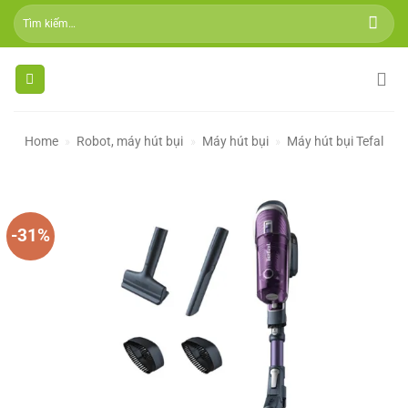
Skip
Tìm
to
kiếm:
content
Home
»
Robot, máy hút bụi
»
Máy hút bụi
»
Máy hút bụi Tefal
-31%