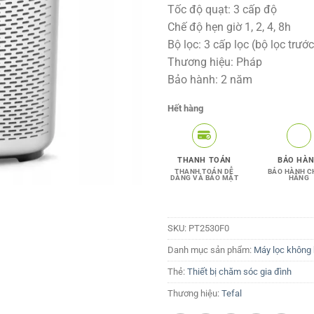
Tốc độ quạt: 3 cấp độ
Chế độ hẹn giờ 1, 2, 4, 8h
Bộ lọc: 3 cấp lọc (bộ lọc trước
Thương hiệu: Pháp
Bảo hành: 2 năm
Hết hàng
THANH TOÁN
BẢO HÀ
THANH TOÁN DỄ
BẢO HÀNH C
DÀNG VÀ BẢO MẬT
HÃNG
SKU:
PT2530F0
Danh mục sản phẩm:
Máy lọc không 
Thẻ:
Thiết bị chăm sóc gia đình
Thương hiệu:
Tefal