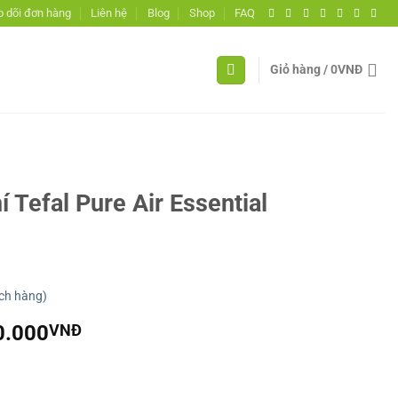
 dõi đơn hàng
Liên hệ
Blog
Shop
FAQ
Giỏ hàng /
0
VNĐ
 Tefal Pure Air Essential
ch hàng)
Giá
0.000
VNĐ
hiện
tại
0.000VNĐ.
là: