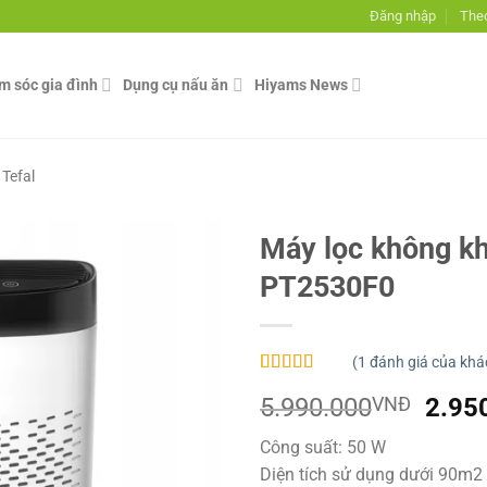
Đăng nhập
Theo
ăm sóc gia đình
Dụng cụ nấu ăn
Hiyams News
 Tefal
Máy lọc không khí
PT2530F0
(
1
đánh giá của khá
5.00
1
trên 5
Giá
5.990.000
VNĐ
2.95
dựa trên
đánh giá
gốc
Công suất: 50 W
là:
Diện tích sử dụng dưới 90m2
5.99