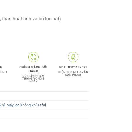
2.950.000VNĐ.
, than hoạt tính và bộ lọc hạt)
NH
CHÍNH SÁCH ĐỔI
SĐT: 0328192079
HÀNG
HÍNH
ĐIỆN THOẠI TƯ VẤN
SẢN PHẨM
ĐỔI SẢN PHẨM
TRONG VÒNG 3
NGÀY
khí
,
Máy lọc không khí Tefal