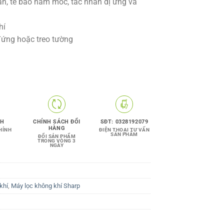
ẩn, tế bào nấm mốc, tác nhân dị ứng và
hí
t đứng hoặc treo tường
NH
CHÍNH SÁCH ĐỔI
SĐT: 0328192079
HÀNG
HÍNH
ĐIỆN THOẠI TƯ VẤN
SẢN PHẨM
ĐỔI SẢN PHẨM
TRONG VÒNG 3
NGÀY
khí
,
Máy lọc không khí Sharp