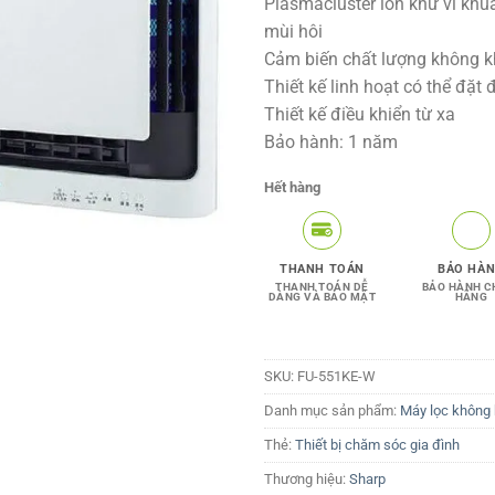
Plasmacluster ion khử vi khu
mùi hôi
Cảm biến chất lượng không k
Thiết kế linh hoạt có thể đặ
Thiết kế điều khiển từ xa
Bảo hành: 1 năm
Hết hàng
THANH TOÁN
BẢO HÀ
THANH TOÁN DỄ
BẢO HÀNH C
DÀNG VÀ BẢO MẬT
HÃNG
SKU:
FU-551KE-W
Danh mục sản phẩm:
Máy lọc không 
Thẻ:
Thiết bị chăm sóc gia đình
Thương hiệu:
Sharp