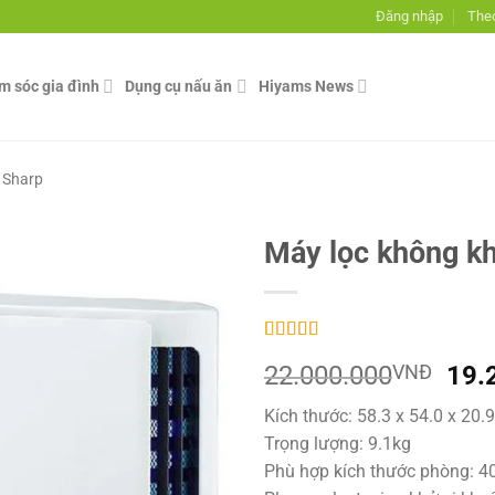
Đăng nhập
Theo
ăm sóc gia đình
Dụng cụ nấu ăn
Hiyams News
 Sharp
Máy lọc không k
5.00
1
trên 5
Giá
22.000.000
VNĐ
19.
dựa trên
đánh giá
gốc
Kích thước: 58.3 x 54.0 x 20
là:
Trọng lượng: 9.1kg
22.
Phù hợp kích thước phòng: 4