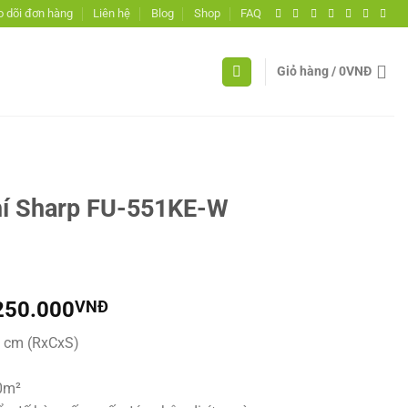
 dõi đơn hàng
Liên hệ
Blog
Shop
FAQ
Giỏ hàng /
0
VNĐ
hí Sharp FU-551KE-W
Giá
250.000
VNĐ
hiện
.9 cm (RxCxS)
tại
000.000VNĐ.
là:
0m²
19.250.000VNĐ.