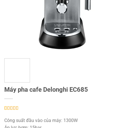
Máy pha cafe Delonghi EC685
5.00
1
trên 5
dựa trên
Công suất đầu vào của máy: 1300W
đánh giá
Áp lực bơm: 15bar