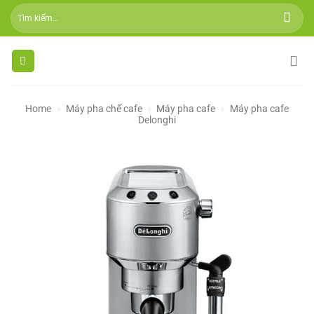
Skip
Tìm
to
kiếm:
content
Home
»
Máy pha chế cafe
»
Máy pha cafe
»
Máy pha cafe
Delonghi