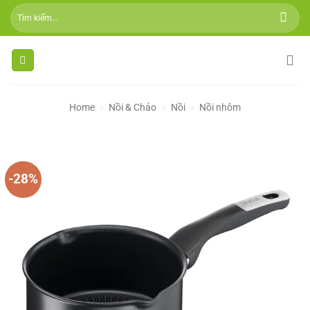
Skip
Tìm
to
kiếm:
content
Home
»
Nồi & Chảo
»
Nồi
»
Nồi nhôm
-28%