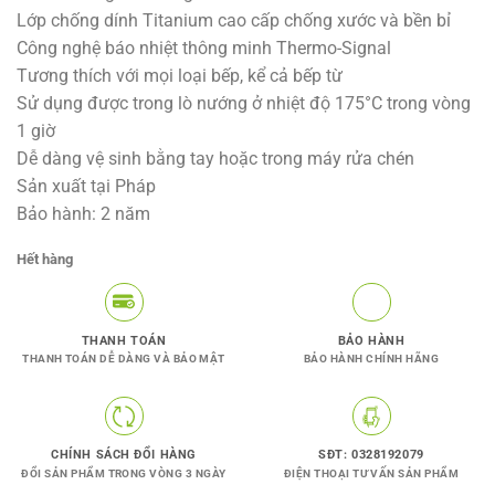
là:
tại
Lớp chống dính Titanium cao cấp chống xước và bền bỉ
1.369.000VNĐ.
là:
Công nghệ báo nhiệt thông minh Thermo-Signal
990.000VNĐ.
Tương thích với mọi loại bếp, kể cả bếp từ
Sử dụng được trong lò nướng ở nhiệt độ 175°C trong vòng
1 giờ
Dễ dàng vệ sinh bằng tay hoặc trong máy rửa chén
Sản xuất tại Pháp
Bảo hành: 2 năm
Hết hàng
THANH TOÁN
BẢO HÀNH
THANH TOÁN DỄ DÀNG VÀ BẢO MẬT
BẢO HÀNH CHÍNH HÃNG
CHÍNH SÁCH ĐỔI HÀNG
SĐT: 0328192079
ĐỔI SẢN PHẨM TRONG VÒNG 3 NGÀY
ĐIỆN THOẠI TƯ VẤN SẢN PHẨM