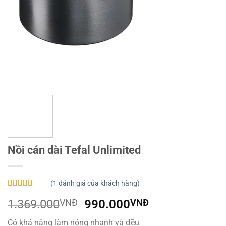
Nồi cán dài Tefal Unlimited
(
1
đánh giá của khách hàng)
5.00
1
trên 5
Giá
Giá
1.369.000
VNĐ
990.000
VNĐ
dựa trên
đánh giá
gốc
hiện
Có khả năng làm nóng nhanh và đều