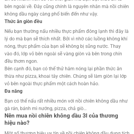
bên ngoài về. Đây cũng chính là nguyên nhân mà nồi chiên
không dầu ngày càng phổ biến đến như vậy.
Thức ăn giòn đều
Nếu bạn thường nấu nhiều thực phẩm đông lạnh thì đây là
lý do mà bạn sẽ thích nhất. Bởi vì nhờ các luồng không khí
nóng, thực phẩm của bạn sẽ không bị sũng nước. Thay
vào đó, lớp vỏ bên ngoài sẽ vàng giòn và bên trong chín
đều thơm ngon.
Bên cạnh đó, bạn có thể thử hâm nóng lại phần thức ăn
thừa như pizza, khoai tây chiên. Chúng sẽ làm giòn lại lớp
vỏ bên ngoài thực phẩm một cách hoàn hảo.
Đa năng
Bạn có thể nấu rất nhiều món với nồi chiên không dầu như
gà rán, bánh mì nướng, pizza, chả giò…
Nên mua nồi chiên không dầu 3l của thương
hiệu nào?
Một số thương hiệu uy tín về nồi chiên không dầu dung tích