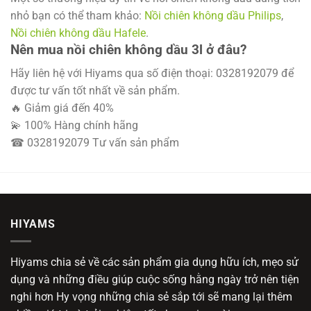
nhỏ bạn có thể tham khảo:
Nồi chiên không dầu Philips
,
Nồi chiên không dầu Hafele
.
Nên mua nồi chiên không dầu 3l ở đâu?
Hãy liên hệ với Hiyams qua số điện thoại: 0328192079 để
được tư vấn tốt nhất về sản phẩm.
🔥 Giảm giá đến 40%
💫 100% Hàng chính hãng
☎ 0328192079 Tư vấn sản phẩm
HIYAMS
Hiyams chia sẻ về các sản phẩm gia dụng hữu ích, mẹo sử
dụng và những điều giúp cuộc sống hằng ngày trở nên tiện
nghi hơn Hy vọng những chia sẻ sắp tới sẽ mang lại thêm