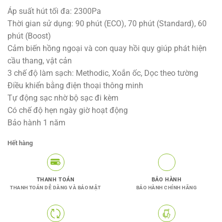
gốc
hiện
Áp suất hút tối đa: 2300Pa
là:
tại
Thời gian sử dụng: 90 phút (ECO), 70 phút (Standard), 60
13.900.000VNĐ.
là:
phút (Boost)
13.500.0
Cảm biến hồng ngoại và con quay hồi quy giúp phát hiện
cầu thang, vật cản
3 chế độ làm sạch: Methodic, Xoắn ốc, Dọc theo tường
Điều khiển bằng điện thoại thông minh
Tự động sạc nhờ bộ sạc đi kèm
Có chế độ hẹn ngày giờ hoạt động
Bảo hành 1 năm
Hết hàng
THANH TOÁN
BẢO HÀNH
THANH TOÁN DỄ DÀNG VÀ BẢO MẬT
BẢO HÀNH CHÍNH HÃNG