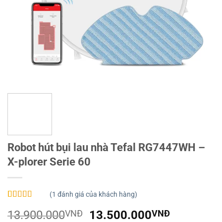
Robot hút bụi lau nhà Tefal RG7447WH –
X-plorer Serie 60
(
1
đánh giá của khách hàng)
5.00
1
trên 5
Giá
Giá
13.900.000
VNĐ
13.500.000
VNĐ
dựa trên
đánh giá