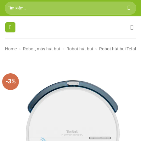
Skip
Tìm
to
kiếm:
content
Home
»
Robot, máy hút bụi
»
Robot hút bụi
»
Robot hút bụi Tefal
-3%