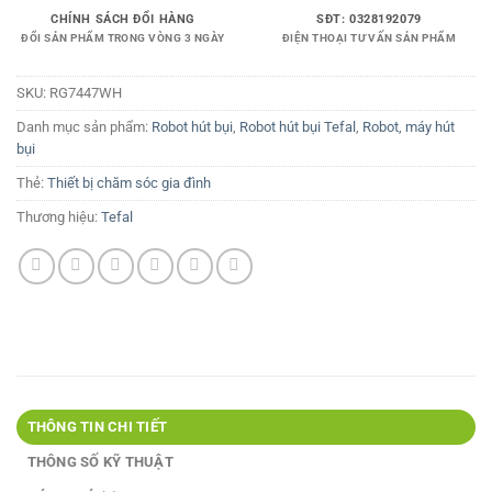
CHÍNH SÁCH ĐỔI HÀNG
SĐT: 0328192079
ĐỔI SẢN PHẨM TRONG VÒNG 3 NGÀY
ĐIỆN THOẠI TƯ VẤN SẢN PHẨM
SKU:
RG7447WH
Danh mục sản phẩm:
Robot hút bụi
,
Robot hút bụi Tefal
,
Robot, máy hút
bụi
Thẻ:
Thiết bị chăm sóc gia đình
Thương hiệu:
Tefal
THÔNG TIN CHI TIẾT
THÔNG SỐ KỸ THUẬT