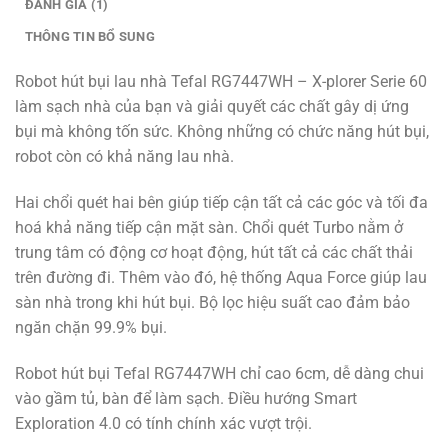
ĐÁNH GIÁ (1)
THÔNG TIN BỔ SUNG
Robot hút bụi lau nhà Tefal RG7447WH – X-plorer Serie 60
làm sạch nhà của bạn và giải quyết các chất gây dị ứng
bụi mà không tốn sức. Không những có chức năng hút bụi,
robot còn có khả năng lau nhà.
Hai chổi quét hai bên giúp tiếp cận tất cả các góc và tối đa
hoá khả năng tiếp cận mặt sàn. Chổi quét Turbo nằm ở
trung tâm có động cơ hoạt động, hút tất cả các chất thải
trên đường đi. Thêm vào đó, hệ thống Aqua Force giúp lau
sàn nhà trong khi hút bụi. Bộ lọc hiệu suất cao đảm bảo
ngăn chặn 99.9% bụi.
Robot hút bụi Tefal RG7447WH chỉ cao 6cm, dễ dàng chui
vào gầm tủ, bàn để làm sạch. Điều hướng Smart
Exploration 4.0 có tính chính xác vượt trội.