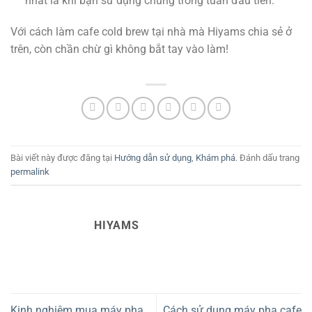
nhất là khi bạn sử dụng chúng trong tuần đầu tiên.
Với cách làm cafe cold brew tại nhà mà Hiyams chia sẻ ở
trên, còn chần chừ gì không bắt tay vào làm!
Bài viết này được đăng tại
Hướng dẫn sử dụng
,
Khám phá
. Đánh dấu trang
permalink
HIYAMS
Kinh nghiệm mua máy pha
Cách sử dụng máy pha cafe