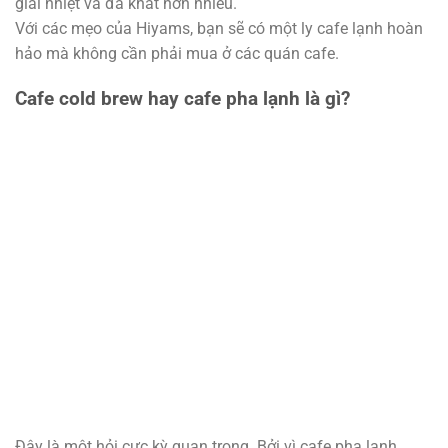
giải nhiệt và đã khát hơn nhiều.
Với các mẹo của Hiyams, bạn sẽ có một ly cafe lạnh hoàn
hảo mà không cần phải mua ở các quán cafe.
Cafe cold brew hay cafe pha lạnh là gì?
Đây là một hỏi cực kỳ quan trọng. Bởi vì cafe pha lạnh