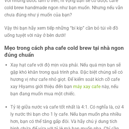
Với những bước làm ở trên, hi vọng bạn sẽ có được cafe
cold brew handmade ngon như bạn muốn. Nhưng nếu vẫn
chưa đúng như ý muốn của bạn?
Vậy thì bạn hãy xem tiếp những “bí kíp” cần bỏ túi về đồ
uống tuyệt vời này ở bên dưới!
Mẹo trong cách pha cafe cold brew tại nhà ngon
đúng chuẩn
Xay hạt cafe với độ mịn vừa phải. Nếu quá mịn bạn sẽ
gặp khó khăn trong quá trình pha. Đặc biệt chúng sẽ có
hương vị như cafe nhỏ giọt. Để kiểm soát kích cỡ cafe
xay Hiyams giới thiệu đến bạn
máy xay cafe
này, nếu
bạn đang muốn mua một chiếc.
Tỷ lệ giữa nước và cafe tốt nhất là 4:1. Có nghĩa là, cứ 4
ly nước thì bạn cho 1 ly cafe. Nếu bạn muốn pha nhiều
hơn, bạn có thể tăng gấp đôi. Và hãy chú ý dung tích
bình chứa để vừa với tỷ lệ mà bạn muốn pha. Chỉ cần