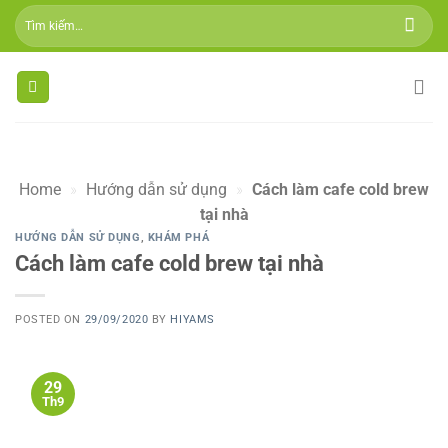
Skip
Tìm
to
kiếm:
content
Home
»
Hướng dẫn sử dụng
»
Cách làm cafe cold brew
tại nhà
HƯỚNG DẪN SỬ DỤNG
,
KHÁM PHÁ
Cách làm cafe cold brew tại nhà
POSTED ON
29/09/2020
BY
HIYAMS
29
Th9