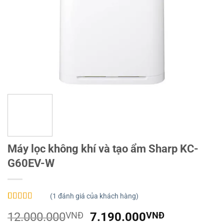
Máy lọc không khí và tạo ẩm Sharp KC-
G60EV-W
(
1
đánh giá của khách hàng)
5.00
1
trên 5
Giá
Giá
12.000.000
VNĐ
7.190.000
VNĐ
dựa trên
đánh giá