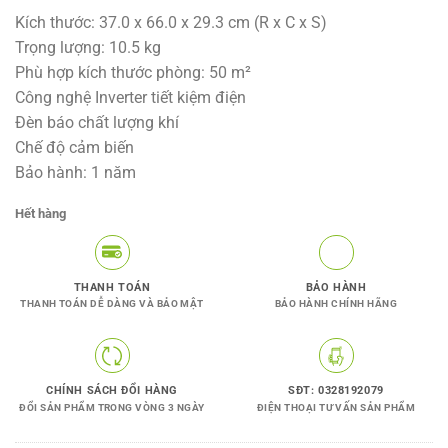
gốc
hiện
Kích thước: 37.0 x 66.0 x 29.3 cm (R x C x S)
là:
tại
Trọng lượng: 10.5 kg
12.000.000VNĐ.
là:
Phù hợp kích thước phòng: 50 m²
7.190.000
Công nghệ Inverter tiết kiệm điện
Đèn báo chất lượng khí
Chế độ cảm biến
Bảo hành: 1 năm
Hết hàng
THANH TOÁN
BẢO HÀNH
THANH TOÁN DỄ DÀNG VÀ BẢO MẬT
BẢO HÀNH CHÍNH HÃNG
CHÍNH SÁCH ĐỔI HÀNG
SĐT: 0328192079
ĐỔI SẢN PHẨM TRONG VÒNG 3 NGÀY
ĐIỆN THOẠI TƯ VẤN SẢN PHẨM