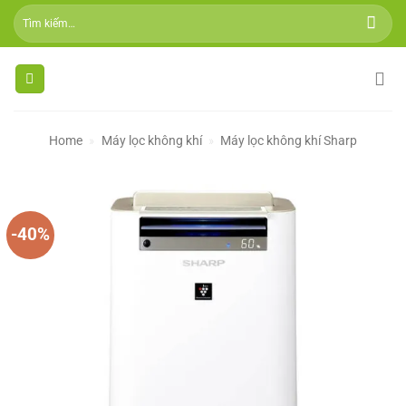
Skip
Tìm
to
kiếm:
content
Home
»
Máy lọc không khí
»
Máy lọc không khí Sharp
-40%