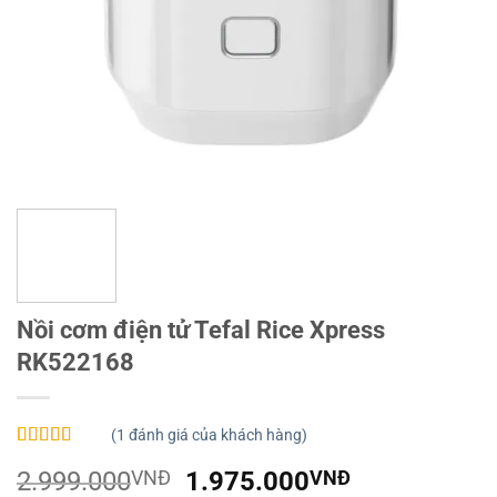
Nồi cơm điện tử Tefal Rice Xpress
RK522168
(
1
đánh giá của khách hàng)
5.00
1
trên 5
Giá
Giá
2.999.000
VNĐ
1.975.000
VNĐ
dựa trên
đánh giá