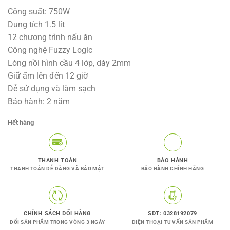
gốc
hiện
Công suất: 750W
là:
tại
Dung tích 1.5 lít
2.999.000VNĐ.
là:
12 chương trình nấu ăn
1.975.000V
Công nghệ Fuzzy Logic
Lòng nồi hình cầu 4 lớp, dày 2mm
Giữ ấm lên đến 12 giờ
Dễ sử dụng và làm sạch
Bảo hành: 2 năm
Hết hàng
THANH TOÁN
BẢO HÀNH
THANH TOÁN DỄ DÀNG VÀ BẢO MẬT
BẢO HÀNH CHÍNH HÃNG
CHÍNH SÁCH ĐỔI HÀNG
SĐT: 0328192079
ĐỔI SẢN PHẨM TRONG VÒNG 3 NGÀY
ĐIỆN THOẠI TƯ VẤN SẢN PHẨM