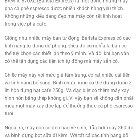
Breville 870XL (Barista Express) là một trong những máy
pha cà phê espresso được nhiều khách hàng yêu thích.
Không những kiểu dáng đẹp mà máy còn rất linh hoạt
trong việc pha cafe.
Giống như nhiều máy bán tự động, Barista Express có các
tính năng tự động dự phòng. Điều đó có nghĩa là bạn có
thể tuỳ chọn các thiết lập theo ý mình. Và đôi khi bạn vẫn
có thể tận dụng các tiện ích tự động mà máy sẵn có.
Chiếc máy này với mức giá tầm trung, có rất nhiều cải tiến
và tính năng bổ sung. Bình chứa nước có thể đựng được 2
lít, hộp đựng hạt cafe 250g. Và đặc biệt có thêm máy xay
hình nón bằng thép không gỉ. Vì vậy bạn sẽ không cần phải
mua một máy xay độc lập để thưởng thức cà phê espresso
tươi.
Ngoài ra, máy còn có đèn báo vệ sinh, đũa hơi xoay 360 độ
và bình đựng bọt sữa đi kèm. Với tất cả các tính năng bổ