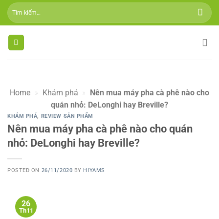
Skip
Tìm
to
kiếm:
content
Home
»
Khám phá
»
Nên mua máy pha cà phê nào cho
quán nhỏ: DeLonghi hay Breville?
KHÁM PHÁ
,
REVIEW SẢN PHẨM
Nên mua máy pha cà phê nào cho quán
nhỏ: DeLonghi hay Breville?
POSTED ON
26/11/2020
BY
HIYAMS
26
Th11