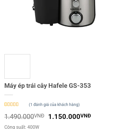
Máy ép trái cây Hafele GS-353
(
1
đánh giá của khách hàng)
5.00
1
trên 5
Giá
Giá
1.490.000
VNĐ
1.150.000
VNĐ
dựa trên
đánh giá
gốc
hiện
Công suất: 400W