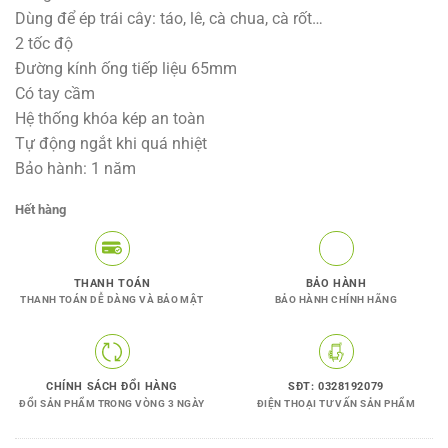
là:
tại
Dùng để ép trái cây: táo, lê, cà chua, cà rốt…
1.490.000VNĐ.
là:
2 tốc độ
1.150.000V
Đường kính ống tiếp liệu 65mm
Có tay cầm
Hệ thống khóa kép an toàn
Tự động ngắt khi quá nhiệt
Bảo hành: 1 năm
Hết hàng
THANH TOÁN
BẢO HÀNH
THANH TOÁN DỄ DÀNG VÀ BẢO MẬT
BẢO HÀNH CHÍNH HÃNG
CHÍNH SÁCH ĐỔI HÀNG
SĐT: 0328192079
ĐỔI SẢN PHẨM TRONG VÒNG 3 NGÀY
ĐIỆN THOẠI TƯ VẤN SẢN PHẨM