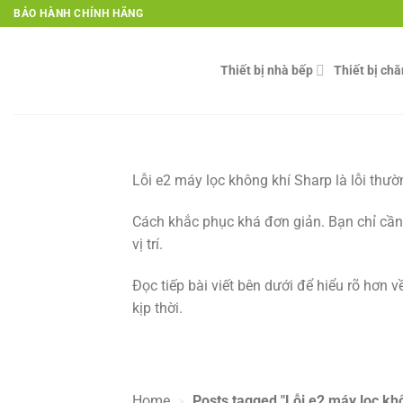
Skip
BẢO HÀNH CHÍNH HÃNG
to
content
Thiết bị nhà bếp
Thiết bị ch
Lỗi e2 máy lọc không khí Sharp là lỗi thư
Cách khắc phục khá đơn giản. Bạn chỉ cần 
vị trí.
Đọc tiếp bài viết bên dưới để hiểu rõ hơn
kịp thời.
Home
»
Posts tagged "Lỗi e2 máy lọc kh