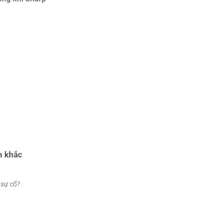
h khắc
 sự cố?