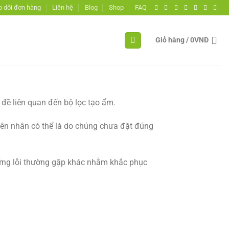
 dõi đơn hàng
Liên hệ
Blog
Shop
FAQ
Giỏ hàng /
0
VNĐ
 đề liên quan đến bộ lọc tạo ẩm.
yên nhân có thể là do chúng chưa đặt đúng
những lỗi thường gặp khác nhằm khắc phục