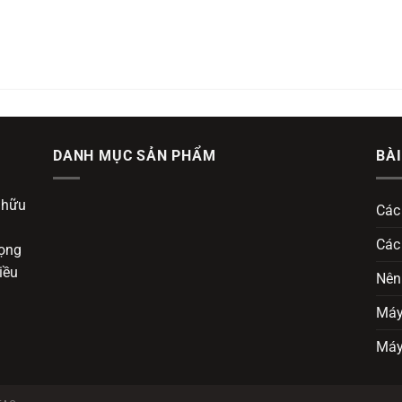
DANH MỤC SẢN PHẨM
BÀI
 hữu
Các
Các
vọng
iều
Nên
Máy 
Máy 