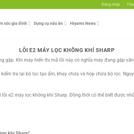
Đăng nhập
Theo
ăm sóc gia đình
Dụng cụ nấu ăn
Hiyams News
LỖI E2 MÁY LỌC KHÔNG KHÍ SHARP
ờng gặp. Khi máy hiển thị mã lỗi này có nghĩa máy đang gặp vấn
kiểm tra lại bộ lọc tạo ẩm, khay chứa và hộp chứa bộ lọc. Ngu
 về lỗi e2 máy lọc không khí Sharp. Đồng thời có thể biết được 
ông khí Sharp"