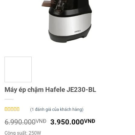
Máy ép chậm Hafele JE230-BL
(
1
đánh giá của khách hàng)
5.00
1
trên 5
Giá
Giá
6.990.000
VNĐ
3.950.000
VNĐ
dựa trên
đánh giá
gốc
hiện
Công suất: 250W