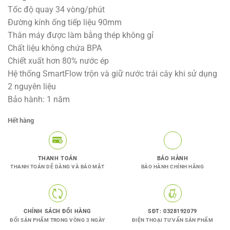
là:
tại
Tốc độ quay 34 vòng/phút
6.990.000VNĐ.
là:
Đường kính ống tiếp liệu 90mm
3.950.000V
Thân máy được làm bằng thép không gỉ
Chất liệu không chứa BPA
Chiết xuất hơn 80% nước ép
Hệ thống SmartFlow trộn và giữ nước trái cây khi sử dụng
2 nguyên liệu
Bảo hành: 1 năm
Hết hàng
THANH TOÁN
BẢO HÀNH
THANH TOÁN DỄ DÀNG VÀ BẢO MẬT
BẢO HÀNH CHÍNH HÃNG
CHÍNH SÁCH ĐỔI HÀNG
SĐT: 0328192079
ĐỔI SẢN PHẨM TRONG VÒNG 3 NGÀY
ĐIỆN THOẠI TƯ VẤN SẢN PHẨM