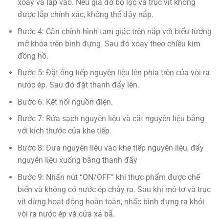
xoay và lắp vào. Nếu giá đỡ bộ lọc và trục vít không
được lắp chính xác, không thể đậy nắp.
Bước 4: Căn chỉnh hình tam giác trên nắp với biểu tượng
mở khóa trên bình đựng. Sau đó xoay theo chiều kim
đồng hồ.
Bước 5: Đặt ống tiếp nguyên liệu lên phía trên của vòi ra
nước ép. Sau đó đặt thanh đẩy lên.
Bước 6: Kết nối nguồn điện.
Bước 7: Rửa sạch nguyên liệu và cắt nguyên liệu bằng
với kích thước của khe tiếp.
Bước 8: Đưa nguyên liệu vào khe tiếp nguyên liệu, đẩy
nguyên liệu xuống bằng thanh đẩy
Bước 9: Nhấn nút “ON/OFF” khi thực phẩm được chế
biến và không có nước ép chảy ra. Sau khi mô-tơ và trục
vít dừng hoạt động hoàn toàn, nhấc bình đựng ra khỏi
vòi ra nước ép và cửa xả bã.