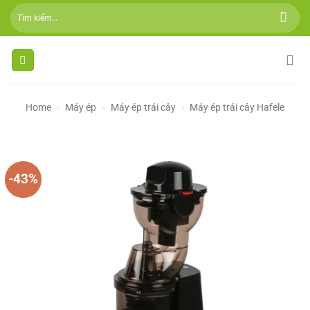
Skip
Tìm
to
kiếm:
content
Home
»
Máy ép
»
Máy ép trái cây
»
Máy ép trái cây Hafele
-43%