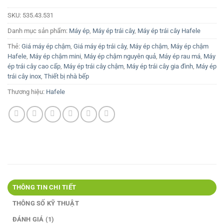
SKU:
535.43.531
Danh mục sản phẩm:
Máy ép
,
Máy ép trái cây
,
Máy ép trái cây Hafele
Thẻ:
Giá máy ép chậm
,
Giá máy ép trái cây
,
Máy ép chậm
,
Máy ép chậm
Hafele
,
Máy ép chậm mini
,
Máy ép chậm nguyên quả
,
Máy ép rau má
,
Máy
ép trái cây cao cấp
,
Máy ép trái cây chậm
,
Máy ép trái cây gia đình
,
Máy ép
trái cây inox
,
Thiết bị nhà bếp
Thương hiệu:
Hafele
THÔNG TIN CHI TIẾT
THÔNG SỐ KỸ THUẬT
ĐÁNH GIÁ (1)