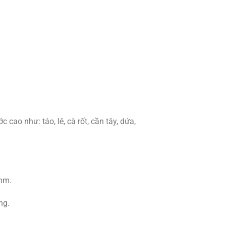
 cao như: táo, lê, cà rốt, cần tây, dứa,
 mm.
ng.