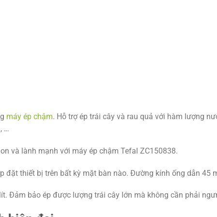
ng
máy ép chậm
. Hỗ trợ ép trái cây và rau quả với hàm lượng nước
, …
gon và lành mạnh với máy ép chậm Tefal ZC150838.
p đặt thiết bị trên bất kỳ mặt bàn nào. Đường kính ống dẫn 45
lít. Đảm bảo ép được lượng trái cây lớn mà không cần phải ngư