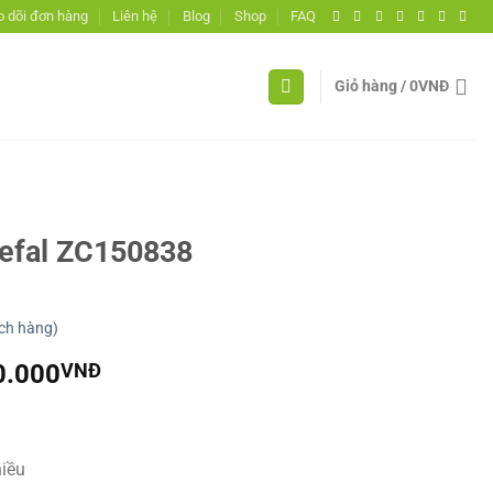
 dõi đơn hàng
Liên hệ
Blog
Shop
FAQ
Giỏ hàng /
0
VNĐ
Tefal ZC150838
ch hàng)
Giá
0.000
VNĐ
hiện
tại
9.000VNĐ.
là:
hiều
2.490.000VNĐ.