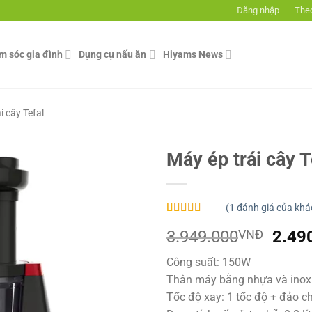
Đăng nhập
Theo
ăm sóc gia đình
Dụng cụ nấu ăn
Hiyams News
i cây Tefal
Máy ép trái cây 
(
1
đánh giá của khá
5.00
1
trên 5
Giá
3.949.000
VNĐ
2.49
dựa trên
đánh giá
gốc
Công suất: 150W
là:
Thân máy bằng nhựa và inox
3.94
Tốc độ xay: 1 tốc độ + đảo c