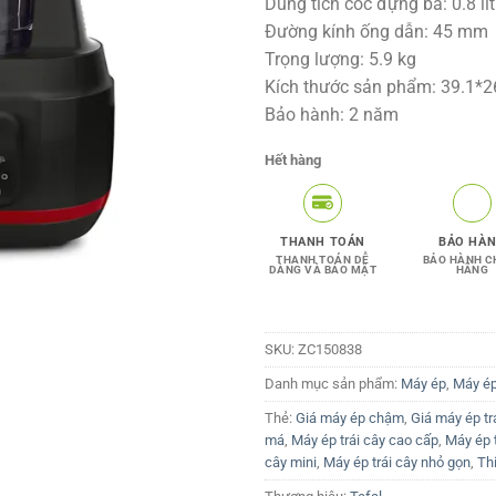
Dung tích cốc đựng bã: 0.8 lít
Đường kính ống dẫn: 45 mm
Trọng lượng: 5.9 kg
Kích thước sản phẩm: 39.1*2
Bảo hành: 2 năm
Hết hàng
THANH TOÁN
BẢO HÀ
THANH TOÁN DỄ
BẢO HÀNH C
DÀNG VÀ BẢO MẬT
HÃNG
SKU:
ZC150838
Danh mục sản phẩm:
Máy ép
,
Máy ép
Thẻ:
Giá máy ép chậm
,
Giá máy ép tr
má
,
Máy ép trái cây cao cấp
,
Máy ép 
cây mini
,
Máy ép trái cây nhỏ gọn
,
Thi